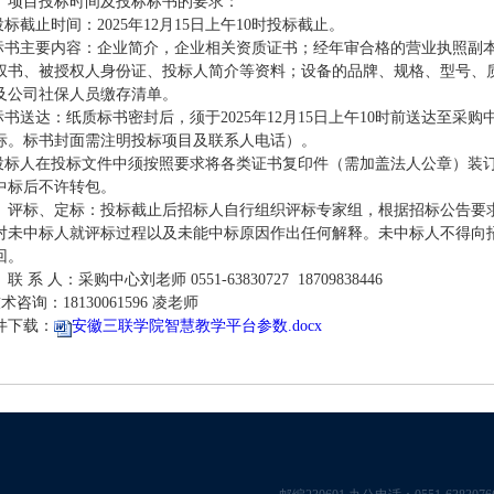
、项目投标时间及投标标书的要求：
.投标截止时间：2025年12月15日上午10时投标截止。
.标书主要内容：企业简介，企业相关资质证书；经年审合格的营业执照副
权书、被授权人身份证、投标人简介等资料；设备的品牌、规格、型号、
及公司社保人员缴存清单。
.标书送达：纸质标书密封后，须于2025年12月15日上午10时前送达至采
标。标书封面需注明投标项目及联系人电话）。
.投标人在投标文件中须按照要求将各类证书复印件（需加盖法人公章）装
中标后不许转包。
、评标、定标：投标截止后招标人自行组织评标专家组，根据招标公告要
对未中标人就评标过程以及未能中标原因作出任何解释。未中标人不得向
回。
联 系 人：采购中心刘老师 0551-63830727 18709838446
咨询：18130061596 凌老师
件下载：
安徽三联学院智慧教学平台参数.docx