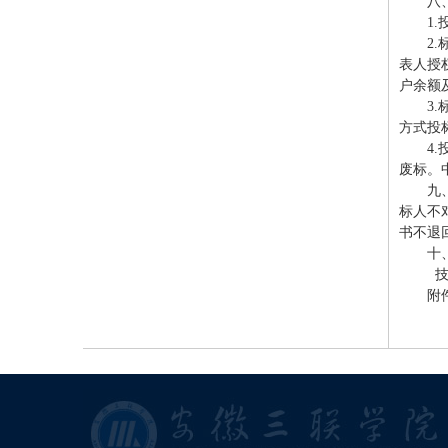
八
1
2
表人授
户余额
3
方式投
4
废标。
九
标人不
书不退
十、
技术
附