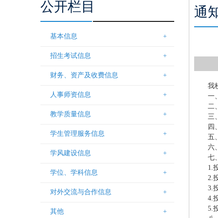
公开栏目
通
基本信息
+
招生考试信息
+
财务、资产及收费信息
+
我
人事师资信息
+
一
二
教学质量信息
+
三
四
学生管理服务信息
+
五
六
学风建设信息
+
七
1
学位、学科信息
+
2
3
对外交流与合作信息
+
4
5
其他
+