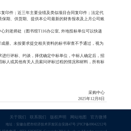
本复印件；近三年主要业绩及类似项目合同复印件；法定代
质保期、供货期、提供本公司最新的财务报表及上月公司账
购中心刘老师处（图书馆T116办公室, 外地投标单位可以快递
订成册。未按要求提交相关资料的标书审查不予通过，视为
求进行评标、约谈，择优确定中标单位，中标人确定后，招
招标人或其他有关人员索问评标过程的情况和材料，所有标
采购中心
2025年12月8日
关于我们
联系我们
版权声明
网站地图
官方微博
地址：安徽合肥市经济技术开发区合安路47号 沪ICP备09042212号